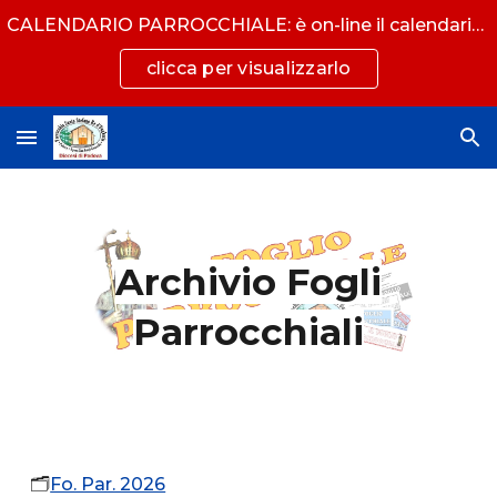
CALENDARIO PARROCCHIALE: è on-line il calendario con tutti gli eventi
Skip to main content
Skip to navigation
clicca per visualizzarlo
Archivio Fogli
Parrocchiali
🗂️
Fo. Par. 2026